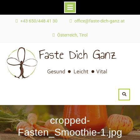
Skip
+43 650/448 41 30
office@faste-dich-ganz.at
to
content
Österreich, Tirol
cropped-
Fasten_Smoothie-1.jpg