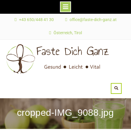
Skip
+43 650/448 41 30
office@faste-dich-ganz.at
to
content
Österreich, Tirol
cropped-IMG_9088.jpg