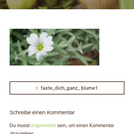
Beitragsnavigation
Previous
faste_dich_ganz_ blume1
post:
Schreibe einen Kommentar
Du musst
angemeldet
sein, um einen Kommentar
abzugeben.