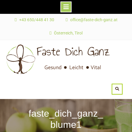
Skip
+43 650/448 41 30
office@faste-dich-ganz.at
to
content
Österreich, Tirol
faste_dich_ganz_
blume1